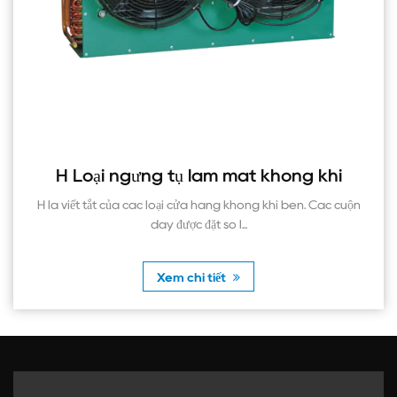
Loại ngưng tụ làm mát không khí
V 
ết tắt của các loại cửa hàng không khí bên. Các cuộn
V là vi
dây được đặt so l...
Xem chi tiết