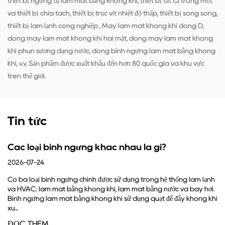
thiết bị ngưng tụ làm mát bằng không khí, thiết bị tất cả trong một
và thiết bị chia tách, thiết bị trục vít nhiệt độ thấp, thiết bị song song,
thiết bị làm lạnh công nghiệp , Máy làm mát không khí dòng D,
dòng máy làm mát không khí hai mặt, dòng máy làm mát không
khí phun sương dạng nước, dòng bình ngưng làm mát bằng không
khí, v.v. Sản phẩm được xuất khẩu đến hơn 80 quốc gia và khu vực
trên thế giới.
Tin tức
gưng khác nhau là gì?
Chức năng của b
đủ
2026-07-17
 chính được sử dụng trong hệ thống làm lạnh
g không khí, làm mát bằng nước và bay hơi.
Công việc cốt lõi của b
ằng không khí sử dụng quạt để đẩy không khí
suất cao, nóng từ máy 
cách loại bỏ nhiệt. Nếu