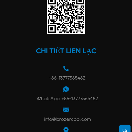
CHI TIẾT LIÊN LẠC
+86-13777565482
WhatsApp: +86-13777565482
info@brozercool.com