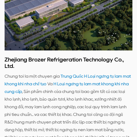
Zhejiang Brozer Refrigeration Technology Co.,
Ltd.
Chúng tôi là một chuyên gia
Trung Quốc H Loại ngưng tụ làm mát
không khí nhà chế tạo
Và
H Loại ngưng tụ làm mát không khí nhà
cung cấp
, Sản phẩm chính của chúng tôi bao gồm tất cả các loại
kho lạnh, kho lạnh, bảo quản tươi, kho lạnh khác, xưởng nhiệt độ
không đổi, máy làm lạnh công nghiệp, các loại quy trình làm lạnh
phi tiêu chuẩn... và các thiết bị khác. Chúng tôi cũng có đội ngũ
R&D hùng mạnh chuyên phát triển độc lập các thiết bị ngưng tụ
dạng hộp, thiết bị mở, thiết bị ngưng tụ nén làm mát bằng nước,