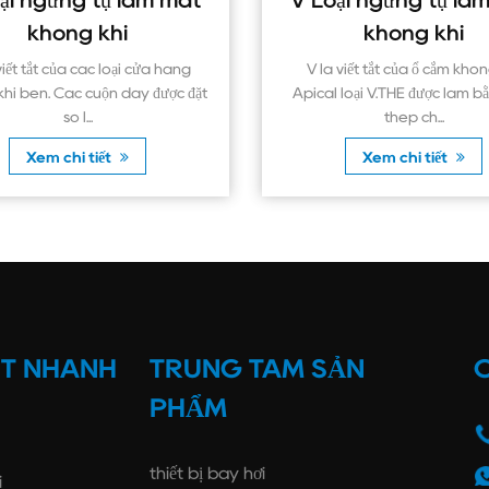
mát
V Loại ngưng tụ làm mát
U g
không khí
àng
V là viết tắt của ổ cắm không khí
U 
c đặt
Apical loại V.THE được làm bằng tấm
Apica
thép ch...
Xem chi tiết
ẾT NHANH
TRUNG TÂM SẢN
C
PHẨM
thiết bị bay hơi
i