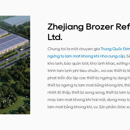
Zhejiang Brozer Ref
Ltd.
Chúng tôi là một chuyên gia
Trung Quốc Đơn 
ngưng tụ làm mát không khí nhà cung cấp
, 
kho lạnh, bảo quản tươi, kho lạnh khác, xưởng 
trình làm lạnh phi tiêu chuẩn... và các thiết
phát triển độc lập các thiết bị ngưng tụ dạng 
thiết bị ngưng tụ làm mát bằng không khí, thiết 
nhiệt độ thấp, thiết bị song song, thiết bị l
máy làm mát không khí hai mặt, dòng máy l
làm mát bằng không khí, v.v. Sản phẩm được xu