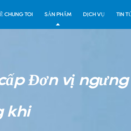
Ề CHÚNG TÔI
SẢN PHẨM
DỊCH VỤ
TIN T
cấp Đơn vị ngưng 
 khí