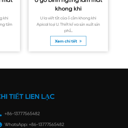
õ bình ngưng làm mát
Máy nén vít
không khí
Máy bay chiến đấu vít có 
quạt xoắn ốc đối xứng trong
là viết tắt của ổ cắm không khí
Hai cá...
l loại U. Thiết kế và sản xuất sản
phẩ...
Xem chi tiết
Xem chi tiết
HI TIẾT LIÊN LẠC
+86-13777565482
WhatsApp: +86-13777565482