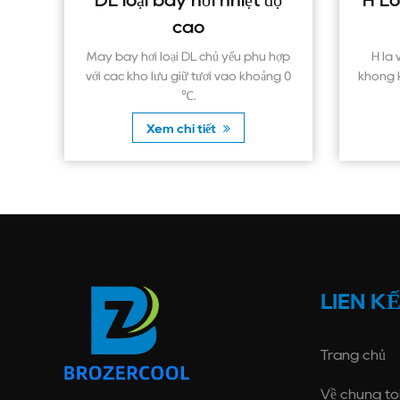
ại bay hơi nhiệt độ
H Loại ngưng tụ làm 
cao
không khí
ơi loại DL chủ yếu phù hợp
H là viết tắt của các loại cửa h
ho lưu giữ tươi vào khoảng 0
không khí bên. Các cuộn dây đượ
℃.
so l...
Xem chi tiết
Xem chi tiết
LIÊN K
Trang chủ
Về chúng tô