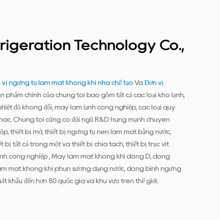
rigeration Technology Co.,
vị ngưng tụ làm mát không khí nhà chế tạo
Và
Đơn vị
Sản phẩm chính của chúng tôi bao gồm tất cả các loại kho lạnh,
nhiệt độ không đổi, máy làm lạnh công nghiệp, các loại quy
 bị khác. Chúng tôi cũng có đội ngũ R&D hùng mạnh chuyên
hộp, thiết bị mở, thiết bị ngưng tụ nén làm mát bằng nước,
bị tất cả trong một và thiết bị chia tách, thiết bị trục vít
àm lạnh công nghiệp , Máy làm mát không khí dòng D, dòng
àm mát không khí phun sương dạng nước, dòng bình ngưng
ất khẩu đến hơn 80 quốc gia và khu vực trên thế giới.