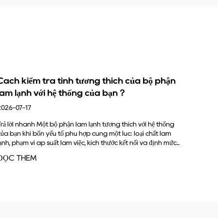
ích của bộ phận
Chức năng của bình ngưng là gì?
ạn？
2026-07-10
Chức năng chính của bình ngưng là loại bỏ nhi
lạnh nóng, áp suất cao thoát ra khỏi máy nén
g thích với hệ thống
lại thành chất lỏng. Khi làm như vậy, nó cũng
 lúc: loại chất làm
môi chất...
c kết nối và định mức...
ĐỌC THÊM