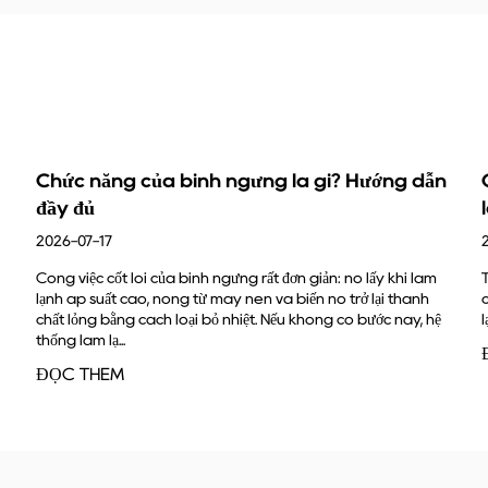
ng là gì? Hướng dẫn
Cách kiểm tra tính tương th
làm lạnh với hệ thống của b
2026-07-17
rất đơn giản: nó lấy khí làm
Trả lời nhanh Một bộ phận làm lạnh tươn
n và biến nó trở lại thành
của bạn khi bốn yếu tố phù hợp cùng một
t. Nếu không có bước này, hệ
lạnh, phạm vi áp suất làm việc, kích thướ
ĐỌC THÊM