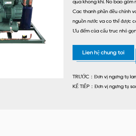
qua không khí. Nó bao gồm má
Các thành phần điều chỉnh và
nguồn nước và có thể được cà
Ưu điểm của cấu trúc nhỏ gọn,
Liên hệ chúng tôi
TRƯỚC：Đơn vị ngưng tụ là
KẾ TIẾP：Đơn vị ngưng tụ s