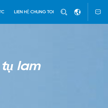
ỨC
LIÊN HỆ CHÚNG TÔI
tụ làm