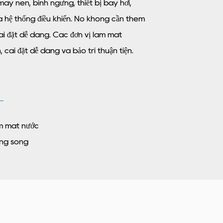
y nén, bình ngưng, thiết bị bay hơi,
 hệ thống điều khiển. Nó không cần thêm
i đặt dễ dàng. Các đơn vị làm mát
 cài đặt dễ dàng và bảo trì thuận tiện.
m mát nước
ong song