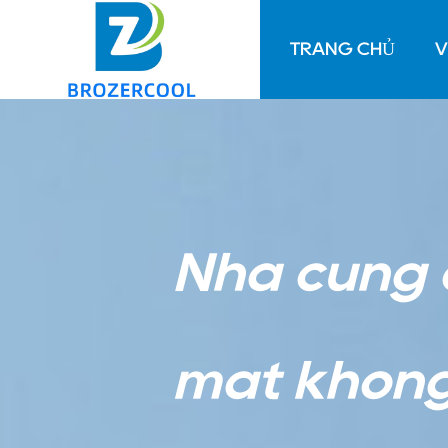
TRANG CHỦ
V
Nhà cung 
mát không