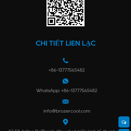
CHI TIẾT LIÊN LẠC
+86-13777565482
WhatsApp: +86-13777565482
info@brozercool.com