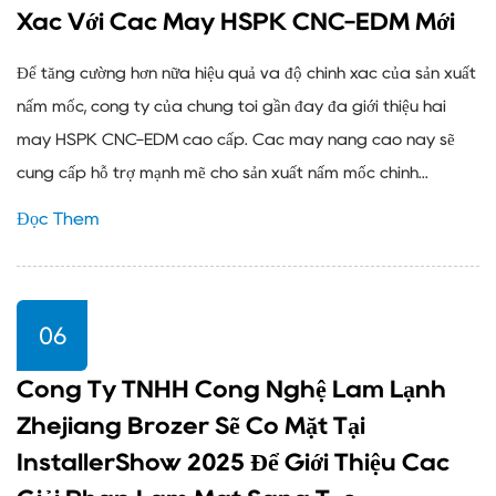
Xác Với Các Máy HSPK CNC-EDM Mới
Để tăng cường hơn nữa hiệu quả và độ chính xác của sản xuất
nấm mốc, công ty của chúng tôi gần đây đã giới thiệu hai
máy HSPK CNC-EDM cao cấp. Các máy nâng cao này sẽ
cung cấp hỗ trợ mạnh mẽ cho sản xuất nấm mốc chính...
Đọc Thêm
06
Công Ty TNHH Công Nghệ Làm Lạnh
Zhejiang Brozer Sẽ Có Mặt Tại
InstallerShow 2025 Để Giới Thiệu Các