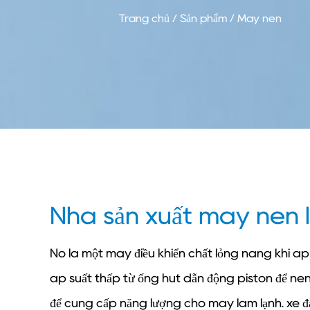
Trang chủ
/
Sản phẩm
/
Máy nén
Nhà sản xuất máy nén 
Nó là một máy điều khiển chất lỏng nâng khí áp s
áp suất thấp từ ống hút dẫn động piston để né
để cung cấp năng lượng cho máy làm lạnh. xe đ