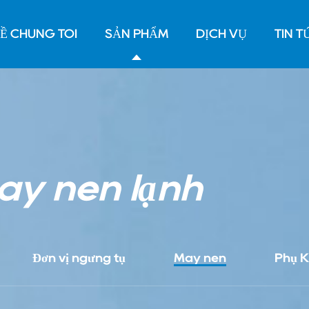
Ề CHÚNG TÔI
SẢN PHẨM
DỊCH VỤ
TIN T
áy nén lạnh
Đơn vị ngưng tụ
Máy nén
Phụ K