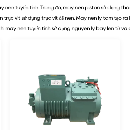
y nén tuyến tính. Trong đó, máy nén piston sử dụng than
én trục vít sử dụng trục vít để nén. Máy nén ly tâm tạo 
hi máy nén tuyến tính sử dụng nguyên lý bay lên từ và c