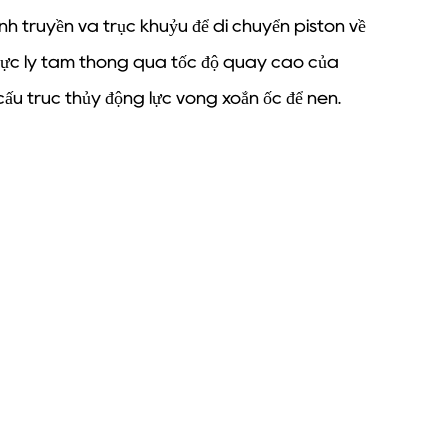
h truyền và trục khuỷu để di chuyển piston về
ra lực ly tâm thông qua tốc độ quay cao của
ấu trúc thủy động lực vòng xoắn ốc để nén.