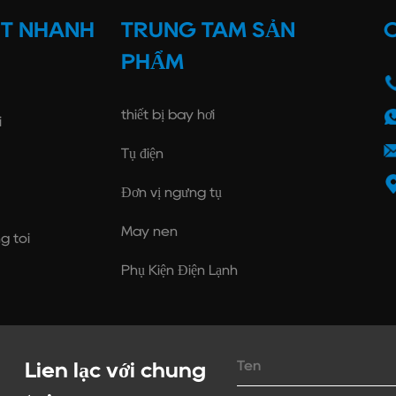
ẾT NHANH
TRUNG TÂM SẢN
C
PHẨM
thiết bị bay hơi
i
Tụ điện
Đơn vị ngưng tụ
Máy nén
g tôi
Phụ Kiện Điện Lạnh
Liên lạc với chúng