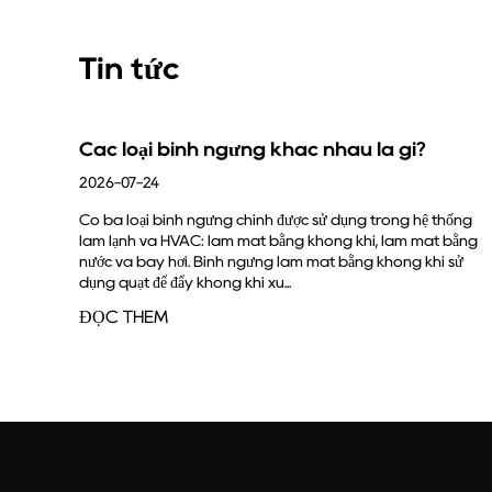
Tin tức
loại bình ngưng khác nhau là gì?
Chức năn
đầy đủ
07-24
2026-07-17
 loại bình ngưng chính được sử dụng trong hệ thống
ạnh và HVAC: làm mát bằng không khí, làm mát bằng
Công việc cố
và bay hơi. Bình ngưng làm mát bằng không khí sử
lạnh áp suất
uạt để đẩy không khí xu...
chất lỏng bằ
thống làm lạ..
 THÊM
ĐỌC THÊ