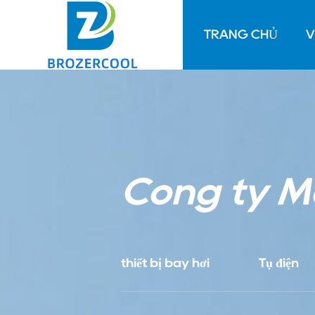
TRANG CHỦ
V
Công ty M
thiết bị bay hơi
Tụ điện