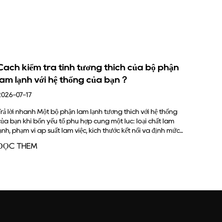
 tính tương thích của bộ phận
Chức năng của bìn
hệ thống của bạn？
2026-07-10
Chức năng chính của bình
lạnh nóng, áp suất cao t
bộ phận làm lạnh tương thích với hệ thống
lại thành chất lỏng. Khi 
u tố phù hợp cùng một lúc: loại chất làm
môi chất...
t làm việc, kích thước kết nối và định mức...
ĐỌC THÊM