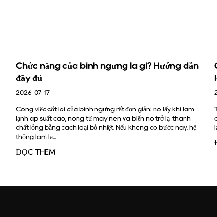
g của bình ngưng là gì? Hướng dẫn
Cách kiểm tra
làm lạnh với 
2026-07-17
t lõi của bình ngưng rất đơn giản: nó lấy khí làm
Trả lời nhanh Một 
 cao, nóng từ máy nén và biến nó trở lại thành
của bạn khi bốn yế
ng cách loại bỏ nhiệt. Nếu không có bước này, hệ
lạnh, phạm vi áp suấ
.
ĐỌC THÊM
M