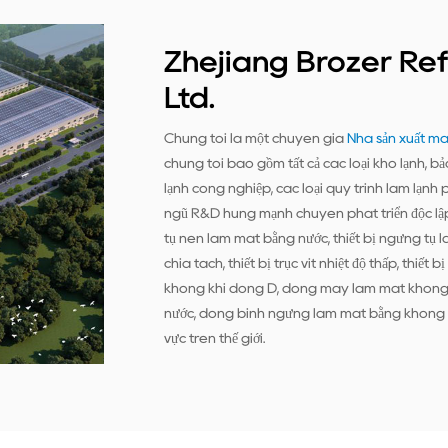
Zhejiang Brozer Ref
Ltd.
Chúng tôi là một chuyên gia
Nhà sản xuất má
chúng tôi bao gồm tất cả các loại kho lạnh, bả
lạnh công nghiệp, các loại quy trình làm lạnh p
ngũ R&D hùng mạnh chuyên phát triển độc lập c
tụ nén làm mát bằng nước, thiết bị ngưng tụ là
chia tách, thiết bị trục vít nhiệt độ thấp, thiế
không khí dòng D, dòng máy làm mát không 
nước, dòng bình ngưng làm mát bằng không khí
vực trên thế giới.