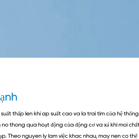
lạnh
uất thấp lên khí áp suất cao và là trái tim của hệ thống 
n nó thông qua hoạt động của động cơ và xả khí môi chất
ạp. Theo nguyên lý làm việc khác nhau, máy nén có thể