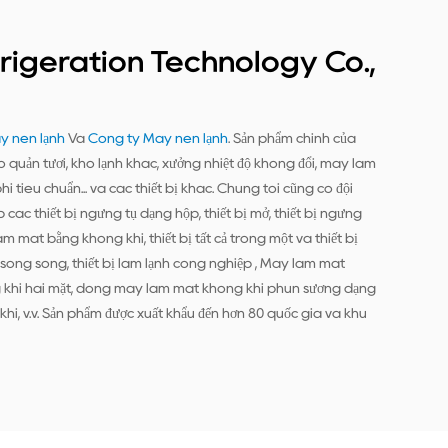
rigeration Technology Co.,
y nén lạnh
Và
Công ty Máy nén lạnh
. Sản phẩm chính của
o quản tươi, kho lạnh khác, xưởng nhiệt độ không đổi, máy làm
hi tiêu chuẩn... và các thiết bị khác. Chúng tôi cũng có đội
ác thiết bị ngưng tụ dạng hộp, thiết bị mở, thiết bị ngưng
m mát bằng không khí, thiết bị tất cả trong một và thiết bị
t bị song song, thiết bị làm lạnh công nghiệp , Máy làm mát
khí hai mặt, dòng máy làm mát không khí phun sương dạng
, v.v. Sản phẩm được xuất khẩu đến hơn 80 quốc gia và khu