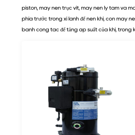
piston, máy nén trục vít, máy nén ly tâm và má
phía trước trong xi lanh để nén khí, còn máy n
bánh công tác để tăng áp suất của khí, trong k