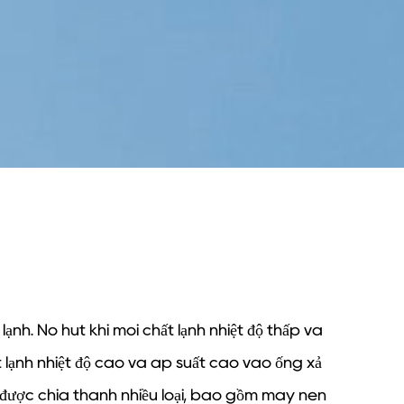
lạnh. Nó hút khí môi chất lạnh nhiệt độ thấp và
 lạnh nhiệt độ cao và áp suất cao vào ống xả
 được chia thành nhiều loại, bao gồm máy nén