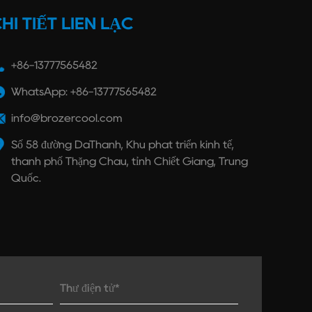
HI TIẾT LIÊN LẠC
+86-13777565482
WhatsApp: +86-13777565482
info@brozercool.com
Số 58 đường DaThành, Khu phát triển kinh tế,
thành phố Thặng Châu, tỉnh Chiết Giang, Trung
Quốc.