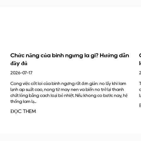
ưng là gì? Hướng dẫn
Cách kiểm tra tính tương t
làm lạnh với hệ thống của 
2026-07-17
 rất đơn giản: nó lấy khí làm
Trả lời nhanh Một bộ phận làm lạnh tư
én và biến nó trở lại thành
của bạn khi bốn yếu tố phù hợp cùng m
ệt. Nếu không có bước này, hệ
lạnh, phạm vi áp suất làm việc, kích thư
ĐỌC THÊM