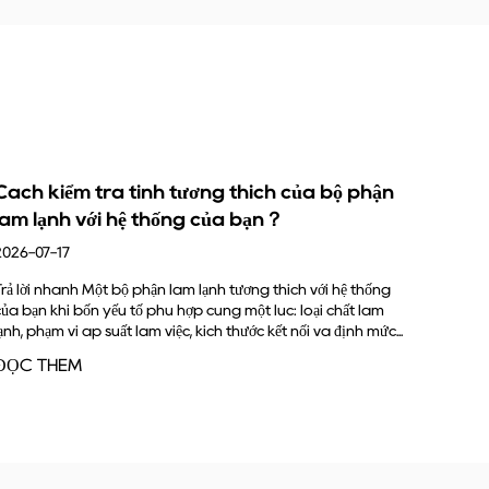
hích của bộ phận
Chức năng của bình ngưng là gì
bạn？
2026-07-10
Chức năng chính của bình ngưng là loại bỏ n
lạnh nóng, áp suất cao thoát ra khỏi máy né
ơng thích với hệ thống
lại thành chất lỏng. Khi làm như vậy, nó cũn
ột lúc: loại chất làm
môi chất...
ớc kết nối và định mức...
ĐỌC THÊM