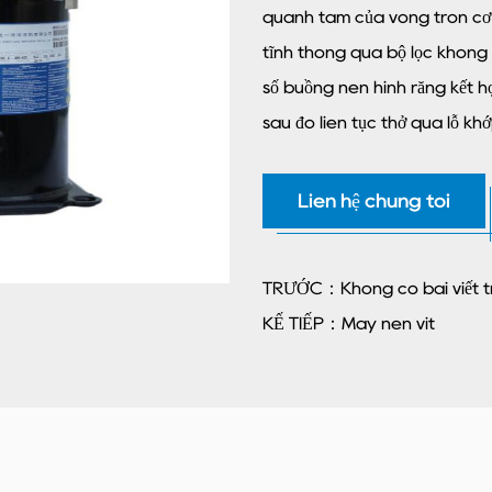
quanh tâm của vòng tròn cơ s
tĩnh thông qua bộ lọc không k
số buồng nén hình răng kết h
sau đó liên tục thở qua lỗ kh
Liên hệ chúng tôi
TRƯỚC：Không có bài viết t
KẾ TIẾP：Máy nén vít