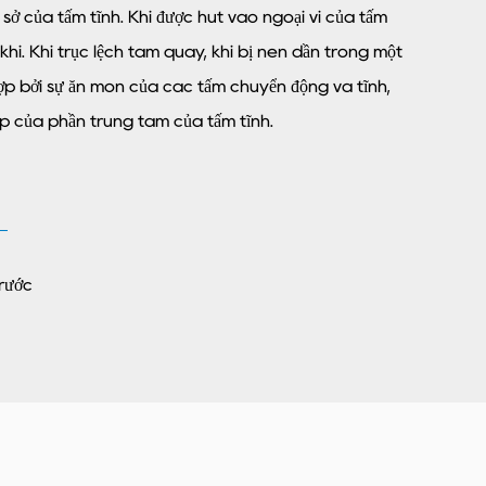
ở của tấm tĩnh. Khí được hút vào ngoại vi của tấm
hí. Khi trục lệch tâm quay, khí bị nén dần trong một
ợp bởi sự ăn mòn của các tấm chuyển động và tĩnh,
ớp của phần trung tâm của tấm tĩnh.
rước