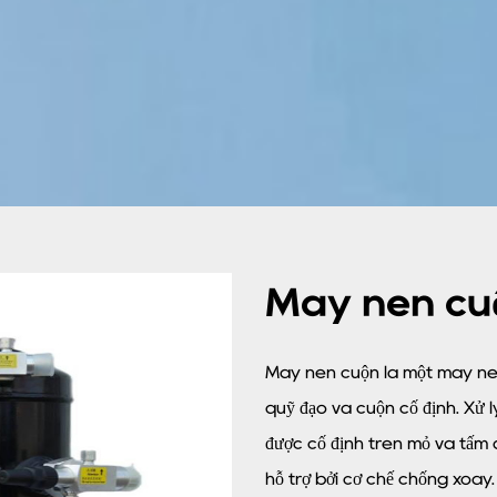
Máy nén cu
Máy nén cuộn là một máy né
quỹ đạo và cuộn cố định. Xử lý
được cố định trên mỏ và tấm d
hỗ trợ bởi cơ chế chống xoay