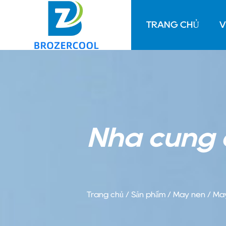
TRANG CHỦ
V
Nhà cung 
Trang chủ
/
Sản phẩm
/
Máy nén
/
Máy