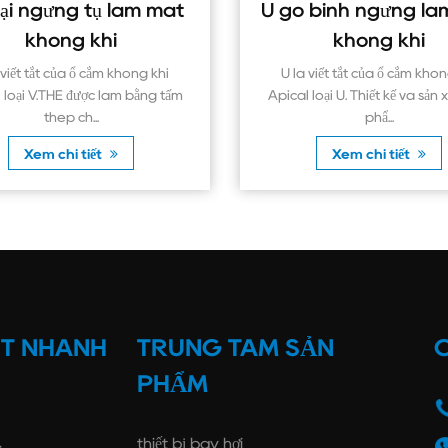
 mát
U gõ bình ngưng làm mát
không khí
Máy
quạ
khí
U là viết tắt của ổ cắm không khí
g tấm
Apical loại U. Thiết kế và sản xuất sản
phẩ...
Xem chi tiết
ẾT NHANH
TRUNG TÂM SẢN
C
PHẨM
thiết bị bay hơi