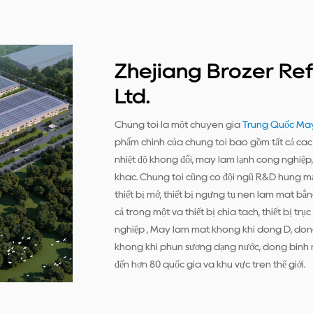
Zhejiang Brozer Ref
Ltd.
Chúng tôi là một chuyên gia
Trung Quốc Máy
phẩm chính của chúng tôi bao gồm tất cả các l
nhiệt độ không đổi, máy làm lạnh công nghiệp, c
khác. Chúng tôi cũng có đội ngũ R&D hùng mạn
thiết bị mở, thiết bị ngưng tụ nén làm mát bằn
cả trong một và thiết bị chia tách, thiết bị trục
nghiệp , Máy làm mát không khí dòng D, dò
không khí phun sương dạng nước, dòng bình n
đến hơn 80 quốc gia và khu vực trên thế giới.