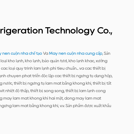
rigeration Technology Co.,
 nén cuộn nhà chế tạo
Và
Máy nén cuộn nhà cung cấp
, Sản
oại kho lạnh, kho lạnh, bảo quản tươi, kho lạnh khác, xưởng
ác loại quy trình làm lạnh phi tiêu chuẩn... và các thiết bị
h chuyên phát triển độc lập các thiết bị ngưng tụ dạng hộp,
g nước, thiết bị ngưng tụ làm mát bằng không khí, thiết bị tất
 vít nhiệt độ thấp, thiết bị song song, thiết bị làm lạnh công
ng máy làm mát không khí hai mặt, dòng máy làm mát
gưng làm mát bằng không khí, v.v. Sản phẩm được xuất khẩu