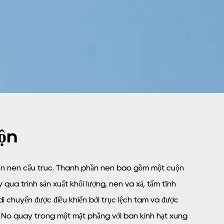
ộn
n nén cấu trúc. Thành phần nén bao gồm một cuộn
 quá trình sản xuất khối lượng, nén và xả, tấm tĩnh
i chuyển được điều khiển bởi trục lệch tâm và được
. Nó quay trong một mặt phẳng với bán kính hạt xung