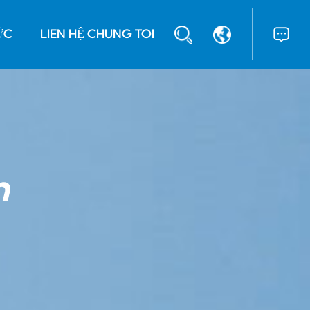
ỨC
LIÊN HỆ CHÚNG TÔI
n