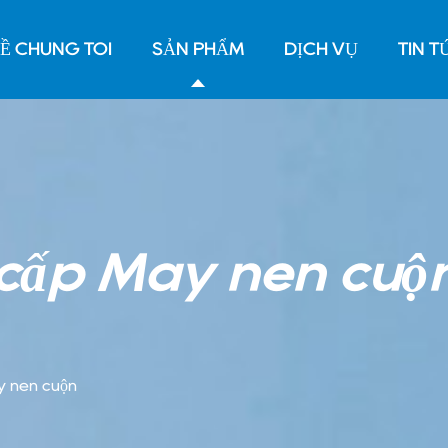
Ề CHÚNG TÔI
SẢN PHẨM
DỊCH VỤ
TIN T
cấp Máy nén cuộ
 nén cuộn