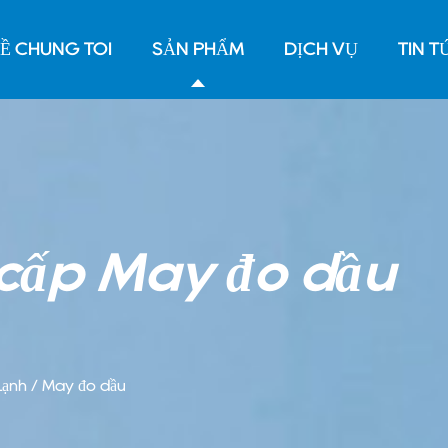
Ề CHÚNG TÔI
SẢN PHẨM
DỊCH VỤ
TIN T
cấp Máy đo dầu
Lạnh
/
Máy đo dầu