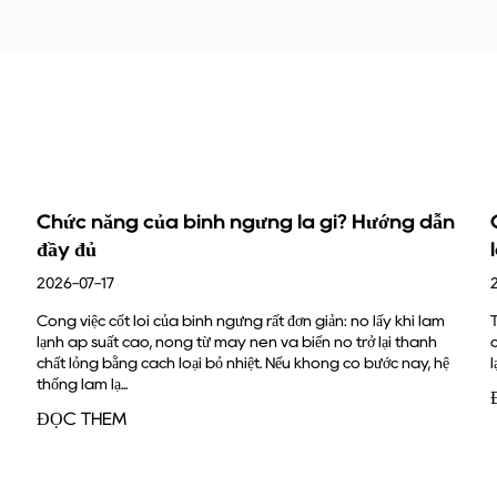
à gì? Hướng dẫn
Cách kiểm tra tính tương thích c
làm lạnh với hệ thống của bạn？
2026-07-17
 giản: nó lấy khí làm
Trả lời nhanh Một bộ phận làm lạnh tương thích
ến nó trở lại thành
của bạn khi bốn yếu tố phù hợp cùng một lúc: l
không có bước này, hệ
lạnh, phạm vi áp suất làm việc, kích thước kết nố
ĐỌC THÊM