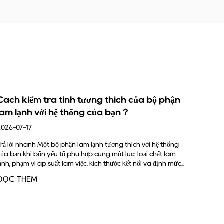
ủa bộ phận
Chức năng của bình ngưng là gì?
2026-07-10
Chức năng chính của bình ngưng là loại bỏ nhiệt từ k
lạnh nóng, áp suất cao thoát ra khỏi máy nén và biế
 với hệ thống
lại thành chất lỏng. Khi làm như vậy, nó cũng làm giả
oại chất làm
môi chất...
i và định mức...
ĐỌC THÊM