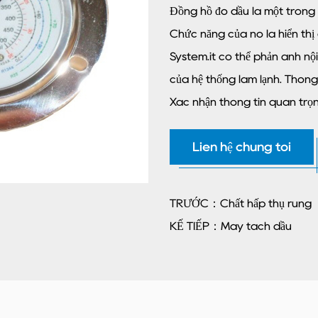
Đồng hồ đo dầu là một trong 
Chức năng của nó là hiển thị 
System.it có thể phản ánh nộ
của hệ thống làm lạnh. Thông
Xác nhận thông tin quan trọ
Hệ thống làm lạnh đang hoạt đ
Liên hệ chúng tôi
hiệu ứng là bình thường. Đồn
khẩn cấp,
Nó cũng có thể được đánh giá
TRƯỚC：Chất hấp thụ rung
cung cấp hướng dẫn quan trọn
KẾ TIẾP：Máy tách dầu