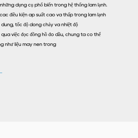
những dụng cụ phổ biến trong hệ thống làm lạnh.
các điều kiện áp suất cao và thấp trong làm lạnh
i dung, tốc độ dòng chảy và nhiệt độ
 qua việc đọc đồng hồ đo dầu, chúng ta có thể
ng như liệu máy nén trong
ộng bình thường và liệu điện lạnh
g thời, thông qua các bài đọc trong các tình huống
 ban đầu cho dù có một số yếu tố lỗi trong hệ thống,
g cho công việc bảo trì tiếp theo.