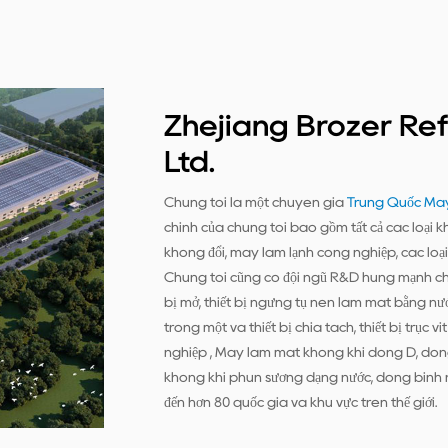
Zhejiang Brozer Ref
Ltd.
Chúng tôi là một chuyên gia
Trung Quốc Máy
chính của chúng tôi bao gồm tất cả các loại kh
không đổi, máy làm lạnh công nghiệp, các loại q
Chúng tôi cũng có đội ngũ R&D hùng mạnh chuy
bị mở, thiết bị ngưng tụ nén làm mát bằng nước
trong một và thiết bị chia tách, thiết bị trục ví
nghiệp , Máy làm mát không khí dòng D, dò
không khí phun sương dạng nước, dòng bình n
đến hơn 80 quốc gia và khu vực trên thế giới.