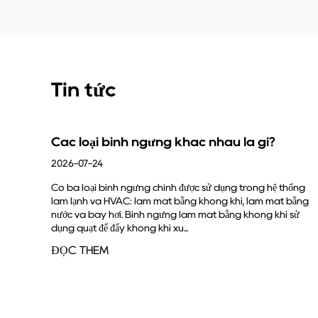
Tin tức
c nhau là gì?
Chức năng của bình ngưng l
đầy đủ
2026-07-17
c sử dụng trong hệ thống
 không khí, làm mát bằng
Công việc cốt lõi của bình ngưng rất đơn
 mát bằng không khí sử
lạnh áp suất cao, nóng từ máy nén và bi
chất lỏng bằng cách loại bỏ nhiệt. Nếu 
thống làm lạ...
ĐỌC THÊM