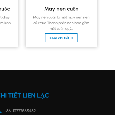
y nén cuộn
Bộ điều khiển áp suất
uộn là một máy nén nén
Bộ điều khiển áp suất là một thiết
 Thành phần nén bao gồm
được sử dụng để giám sát và ki
một cuộn quỹ...
soát á...
Xem chi tiết
Xem chi tiết
HI TIẾT LIÊN LẠC
+86-13777565482