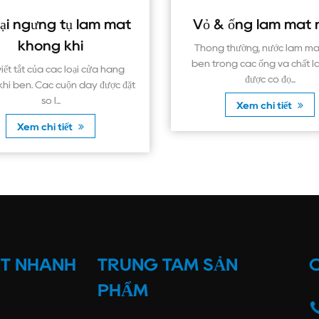
Vỏ & ống làm mát nước
Má
Thông thường, nước làm mát chảy
Máy nén c
bên trong các ống và chất làm lạnh
cấu trúc.
được cô đọ...
Xem chi tiết
ẾT NHANH
TRUNG TÂM SẢN
C
PHẨM