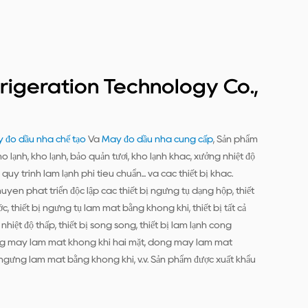
rigeration Technology Co.,
 đo dầu nhà chế tạo
Và
Máy đo dầu nhà cung cấp
, Sản phẩm
o lạnh, kho lạnh, bảo quản tươi, kho lạnh khác, xưởng nhiệt độ
uy trình làm lạnh phi tiêu chuẩn... và các thiết bị khác.
ên phát triển độc lập các thiết bị ngưng tụ dạng hộp, thiết
, thiết bị ngưng tụ làm mát bằng không khí, thiết bị tất cả
t nhiệt độ thấp, thiết bị song song, thiết bị làm lạnh công
ng máy làm mát không khí hai mặt, dòng máy làm mát
gưng làm mát bằng không khí, v.v. Sản phẩm được xuất khẩu