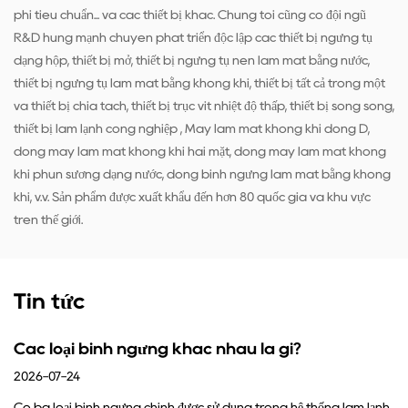
phi tiêu chuẩn... và các thiết bị khác. Chúng tôi cũng có đội ngũ
R&D hùng mạnh chuyên phát triển độc lập các thiết bị ngưng tụ
dạng hộp, thiết bị mở, thiết bị ngưng tụ nén làm mát bằng nước,
thiết bị ngưng tụ làm mát bằng không khí, thiết bị tất cả trong một
và thiết bị chia tách, thiết bị trục vít nhiệt độ thấp, thiết bị song song,
thiết bị làm lạnh công nghiệp , Máy làm mát không khí dòng D,
dòng máy làm mát không khí hai mặt, dòng máy làm mát không
khí phun sương dạng nước, dòng bình ngưng làm mát bằng không
khí, v.v. Sản phẩm được xuất khẩu đến hơn 80 quốc gia và khu vực
trên thế giới.
Tin tức
hau là gì?
Chức năng của bình ngưng 
đủ
2026-07-17
 dụng trong hệ thống làm lạnh