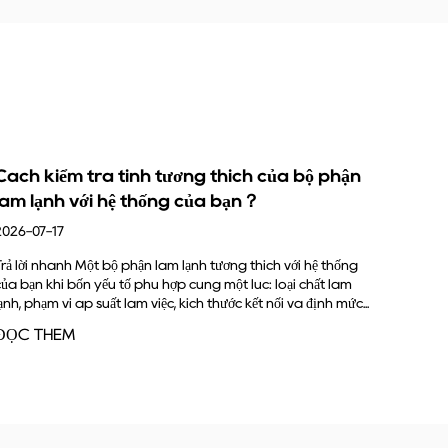
hích của bộ phận
Chức năng của bình ngưng là gì
bạn？
2026-07-10
Chức năng chính của bình ngưng là loại bỏ n
lạnh nóng, áp suất cao thoát ra khỏi máy né
ơng thích với hệ thống
lại thành chất lỏng. Khi làm như vậy, nó cũn
ột lúc: loại chất làm
môi chất...
ớc kết nối và định mức...
ĐỌC THÊM