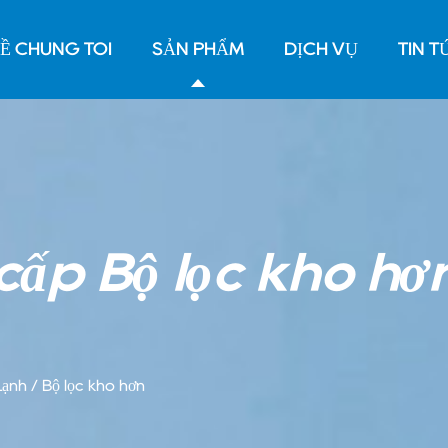
Ề CHÚNG TÔI
SẢN PHẨM
DỊCH VỤ
TIN T
ấp Bộ lọc khô hơ
Lạnh
/
Bộ lọc khô hơn