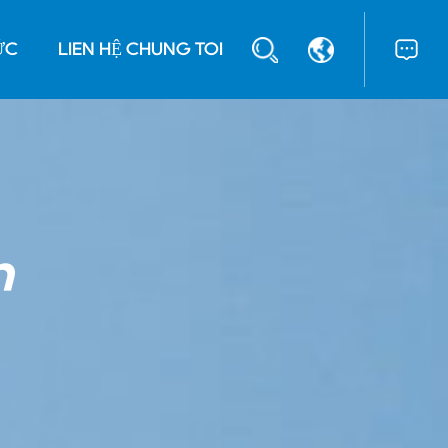
ỨC
LIÊN HỆ CHÚNG TÔI
n