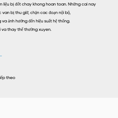
iên liệu bị đốt cháy không hoàn toàn. Những cái này
 van bị thu giữ, chặn các đoạn nội bộ,
và ảnh hưởng đến hiệu suất hệ thống.
rì và thay thế thường xuyên.
iếp theo