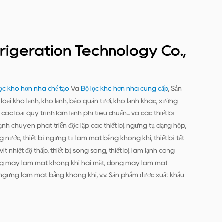
rigeration Technology Co.,
ọc khô hơn nhà chế tạo
Và
Bộ lọc khô hơn nhà cung cấp
, Sản
oại kho lạnh, kho lạnh, bảo quản tươi, kho lạnh khác, xưởng
ác loại quy trình làm lạnh phi tiêu chuẩn... và các thiết bị
h chuyên phát triển độc lập các thiết bị ngưng tụ dạng hộp,
g nước, thiết bị ngưng tụ làm mát bằng không khí, thiết bị tất
 vít nhiệt độ thấp, thiết bị song song, thiết bị làm lạnh công
ng máy làm mát không khí hai mặt, dòng máy làm mát
gưng làm mát bằng không khí, v.v. Sản phẩm được xuất khẩu