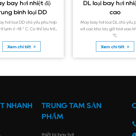
độ
DL loại bay hơi nhiệt độ
U 
D
cao
hù hợp
Máy bay hơi loại DL chủ yếu phù hợp
U
 trữ...
với các kho lưu giữ tươi vào khoảng 0
Apic
℃.
Xem chi tiết
ẾT NHANH
TRUNG TÂM SẢN
C
PHẨM
thiết bị bay hơi