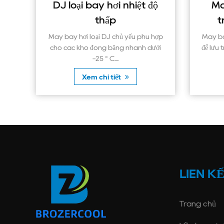
ại bay hơi nhiệt độ
Máy bay hơi nhiệt 
thấp
trung bình loại D
hơi loại DJ chủ yếu phù hợp
Máy bay hơi loại DD chủ yếu p
 kho đóng băng nhanh dưới
để lưu trữ lạnh ở -18 ° C. Có thể lưu
-25 ° C....
Xem chi tiết
Xem chi tiết
LIÊN K
Trang chủ