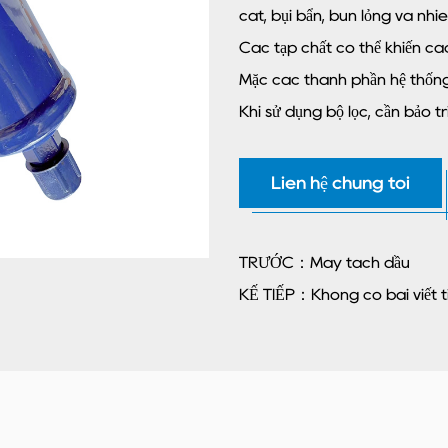
cát, bụi bẩn, bùn lỏng và nh
Các tạp chất có thể khiến các
Mặc các thành phần hệ thống 
Khi sử dụng bộ lọc, cần bảo t
Liên hệ chúng tôi
TRƯỚC：Máy tách dầu
KẾ TIẾP：Không có bài viết t