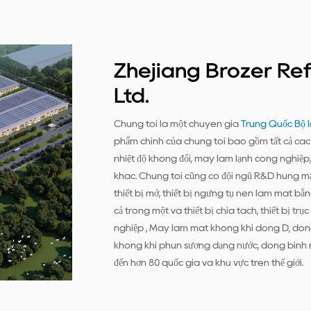
Zhejiang Brozer Ref
Ltd.
Chúng tôi là một chuyên gia
Trung Quốc Bộ l
phẩm chính của chúng tôi bao gồm tất cả các l
nhiệt độ không đổi, máy làm lạnh công nghiệp, c
khác. Chúng tôi cũng có đội ngũ R&D hùng mạn
thiết bị mở, thiết bị ngưng tụ nén làm mát bằn
cả trong một và thiết bị chia tách, thiết bị trục
nghiệp , Máy làm mát không khí dòng D, dò
không khí phun sương dạng nước, dòng bình n
đến hơn 80 quốc gia và khu vực trên thế giới.