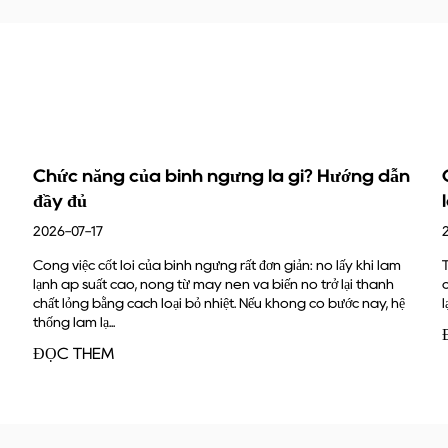
ưng là gì? Hướng dẫn
Cách kiểm tra tính tương t
làm lạnh với hệ thống của 
2026-07-17
 rất đơn giản: nó lấy khí làm
Trả lời nhanh Một bộ phận làm lạnh tư
én và biến nó trở lại thành
của bạn khi bốn yếu tố phù hợp cùng m
ệt. Nếu không có bước này, hệ
lạnh, phạm vi áp suất làm việc, kích thư
ĐỌC THÊM