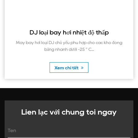
DJ loại bay hơi nhiệt độ thấp
Má
y bay hơi loại DJ chủ yếu phù hợp cho các kho đóng
Máy b
băng nhanh dưới -25 ° C....
Xem chi tiết
Liên lạc với chúng tôi ngay