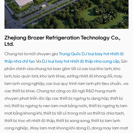
Zhejiang Brozer Refrigeration Technology Co.,
Ltd.
Chúng tôi là một chuyên gia
Trung Quốc DJ loại bay hơi nhiệt độ
thấp nhà chế tạo
Và
DJ loại bay hơi nhiệt độ thấp nhà cung cấp
, Sản
phẩm chính của chúng tôi bao gồm tất cả các loại kho lạnh, kho
lạnh, bảo quản tươi, kho lạnh khác, xưởng nhiệt độ không đổi, máy
làm lạnh công nghiệp, các loại quy trình làm lạnh phi tiêu chuẩn... và
các thiết bị khác. Chúng tôi cũng có đội ngũ R&D hùng mạnh
chuyên phát triển độc lập các thiết bị ngưng tụ dạng hộp, thiết bị
mở, thiết bị ngưng tụ nén làm mát bằng nước, thiết bị ngưng tụ làm
mát bằng không khí, thiết bị tất cả trong một và thiết bị chia tách,
thiết bị trục vít nhiệt độ thấp, thiết bị song song, thiết bị làm lạnh
công nghiệp , Máy làm mát không khí dòng D, dòng máy làm mát