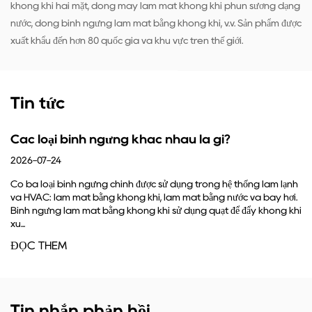
không khí hai mặt, dòng máy làm mát không khí phun sương dạng
nước, dòng bình ngưng làm mát bằng không khí, v.v. Sản phẩm được
xuất khẩu đến hơn 80 quốc gia và khu vực trên thế giới.
Tin tức
 ngưng khác nhau là gì?
Chức năng của
đủ
2026-07-17
gưng chính được sử dụng trong hệ thống làm lạnh
bằng không khí, làm mát bằng nước và bay hơi.
Công việc cốt lõi c
t bằng không khí sử dụng quạt để đẩy không khí
suất cao, nóng từ m
cách loại bỏ nhiệt. 
ĐỌC THÊM
Tin nhắn phản hồi