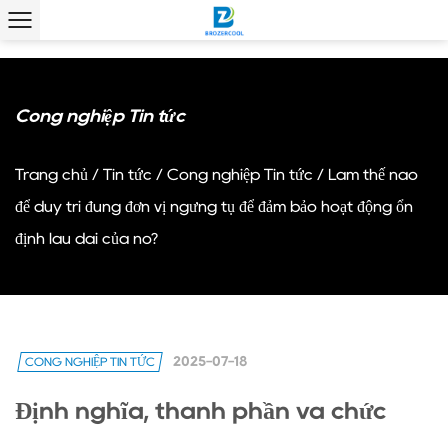
Công nghiệp Tin tức
Trang chủ
/
Tin tức
/
Công nghiệp Tin tức
/
Làm thế nào
để duy trì đúng đơn vị ngưng tụ để đảm bảo hoạt động ổn
định lâu dài của nó?
2025-07-18
CÔNG NGHIỆP TIN TỨC
Định nghĩa, thành phần và chức