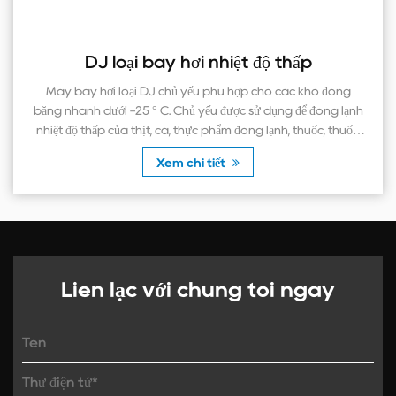
ay hơi nhiệt độ thấp
H Loại ngưn
J chủ yếu phù hợp cho các kho đóng
H là viết tắt của các
 C. Chủ yếu được sử dụng để đông lạnh
dây được đặt so le v
 cá, thực phẩm đông lạnh, thuốc, thuốc,
rộng cơ học được sử d
ên liệu thô hóa họ...
với 
Xem chi tiết
Liên lạc với chúng tôi ngay