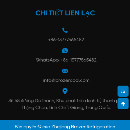
CHI TIẾT LIÊN LẠC
+86-13777565482
WhatsApp: +86-13777565482
info@brozercool.com
Số 58 đường DaThành, Khu phát triển kinh tế, thành phố
Thặng Châu, tỉnh Chiết Giang, Trung Quốc.
Bản quyền © của Zhejiang Brozer Refrigeration