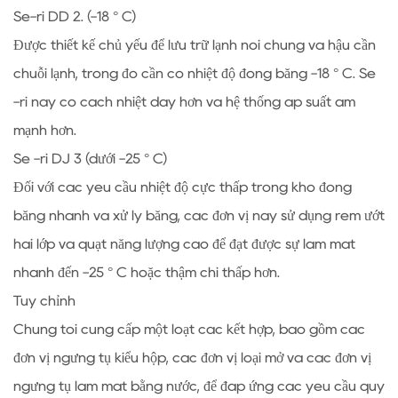
Sê-ri DD 2. (-18 ° C)
Được thiết kế chủ yếu để lưu trữ lạnh nói chung và hậu cần
chuỗi lạnh, trong đó cần có nhiệt độ đóng băng -18 ° C. Sê
-ri này có cách nhiệt dày hơn và hệ thống áp suất âm
mạnh hơn.
Sê -ri DJ 3 (dưới -25 ° C)
Đối với các yêu cầu nhiệt độ cực thấp trong kho đóng
băng nhanh và xử lý băng, các đơn vị này sử dụng rèm ướt
hai lớp và quạt năng lượng cao để đạt được sự làm mát
nhanh đến -25 ° C hoặc thậm chí thấp hơn.
Tùy chỉnh
Chúng tôi cung cấp một loạt các kết hợp, bao gồm các
đơn vị ngưng tụ kiểu hộp, các đơn vị loại mở và các đơn vị
ngưng tụ làm mát bằng nước, để đáp ứng các yêu cầu quy