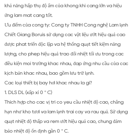
khả năng hấp thụ độ ẩm của không khí càng lớn và hiệu
ứng làm mát càng tốt.
Ưu điểm của công ty: Công ty TNHH Công nghệ Làm lạnh
Chiết Giang Boruis sử dụng các vật liệu ướt hiệu quả cao
được phát triển độc lập và hệ thống quạt tiết kiệm năng
lượng, cho phép hiệu quả trao đổi nhiệt tối ưu trong các
điều kiện môi trường khác nhau, đáp ứng nhu cầu của các
kịch bản khác nhau, bao gồm lưu trữ lạnh.
Các loại thiết bị bay hơi khác nhau là gì?
1. DLS DL (xấp xỉ 0 ° C)
Thích hợp cho các vị trí có yêu cầu nhiệt độ cao, chẳng
hạn như kho tươi và làm lạnh trái cây và rau quả. Sử dụng
quạt nhiệt độ thấp và rèm ướt hiệu quả cao, chúng đảm
bảo nhiệt độ ổn định gần 0 ° C.