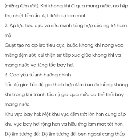
(miếng đệm ướt). Khi không khí đi qua màng nước, nó hấp
thụ nhiệt tiềm ẩn, đạt được sự làm mát.
2. Áp lực tiêu cực và sức mạnh tổng hợp của người hâm
mộ
Quạt tạo ra áp lực tiêu cực, buộc không khí nóng vào
miếng đệm ướt, cải thiện sự tiếp xúc giữa không khí và
màng nước và tăng tốc bay hơi.
3. Các yếu tố ảnh hưởng chính
Tốc độ gió: Tốc độ gió thích hợp đảm bảo đủ luồng không
khí trong khi tránh tốc độ gió quá mức có thể thổi bay
màng nước.
Khu vực bay hơi: Một khu vực đệm ướt lớn hơn cung cấp
khu vực bay hơi rộng hơn và hiệu ứng làm mát tốt hơn.
Độ ẩm tương đối: Độ ẩm tương đối bên ngoài càng thấp,