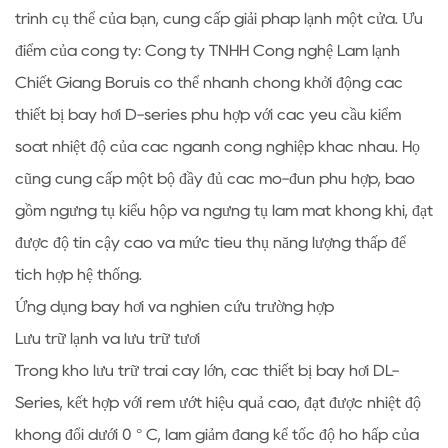
trình cụ thể của bạn, cung cấp giải pháp lạnh một cửa. Ưu
điểm của công ty: Công ty TNHH Công nghệ Làm lạnh
Chiết Giang Boruis có thể nhanh chóng khởi động các
thiết bị bay hơi D-series phù hợp với các yêu cầu kiểm
soát nhiệt độ của các ngành công nghiệp khác nhau. Họ
cũng cung cấp một bộ đầy đủ các mô-đun phù hợp, bao
gồm ngưng tụ kiểu hộp và ngưng tụ làm mát không khí, đạt
được độ tin cậy cao và mức tiêu thụ năng lượng thấp để
tích hợp hệ thống.
Ứng dụng bay hơi và nghiên cứu trường hợp
Lưu trữ lạnh và lưu trữ tươi
Trong kho lưu trữ trái cây lớn, các thiết bị bay hơi DL-
Series, kết hợp với rèm ướt hiệu quả cao, đạt được nhiệt độ
không đổi dưới 0 ° C, làm giảm đáng kể tốc độ hô hấp của