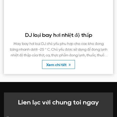
DJ loại bay hơi nhiệt độ thấp
M
áy bay hơi loại DJ chủ yếu phù hợp cho các kho đóng
Máy
g nhanh dưới -25 ° C. Chủ yếu được sử dụng để đông lạnh
Có 
ệt độ thấp của thịt, cá, thực phẩm đông lạnh, thuốc, thuốc,
nguyên liệu thô hóa họ...
Xem chi tiết
Liên lạc với chúng tôi ngay