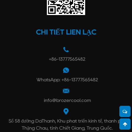
CHI TIẾT LIÊN LẠC
+86-13777565482
WhatsApp: +86-13777565482
info@brozercool.com
Số 58 đường DaThành, Khu phát triển kinh tế, thành phố
Thặng Châu, tỉnh Chiết Giang, Trung Quốc.