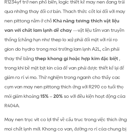
R1234yf trở nên phổ biến, logic thiết kế máy nén đang trải
qua những thay đổi cơ bản. Thách thức cốt lõi đối với máy
nén pittông nằm ở chỗ
Khả năng tương thích vật liệu
van với chất làm lạnh dễ cháy
—vật liệu tấm van truyền
thống (chẳng hạn như thép lò xo) phải đối mặt với rủi ro
giòn do hydro trong môi trường làm lạnh A2L, cần phải
thay thế bằng
thép không gỉ hoặc hợp kim đặc biệt
,
trong khi bề mặt bịt kín của đế van phải được thiết kế lại để
giảm rò rỉ vi mô. Thử nghiệm trong ngành cho thấy các
cụm van máy nén pittông thích ứng với R290 có tuổi thọ
mỏi giảm khoảng
15% – 20%
so với điều kiện hoạt động của
R404A.
Máy nén trục vít có lợi thế về cấu trúc trong việc thích ứng
môi chất lạnh mới. Không có van, đường rò rỉ của chúng bị