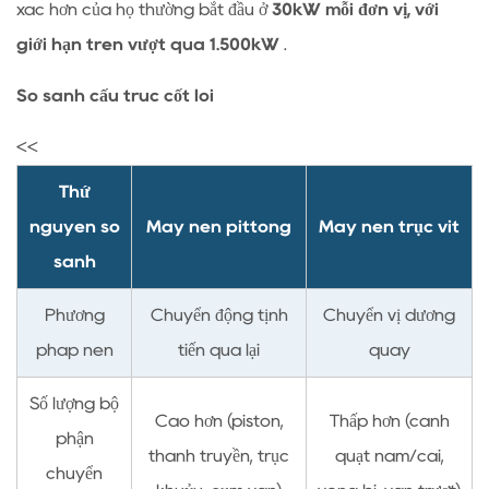
hiệu
xác hơn của họ thường bắt đầu ở
30kW mỗi đơn vị, với
quả:
giới hạn trên vượt quá 1.500kW
.
Cạnh
So sánh cấu trúc cốt lõi
tranh
khác
<<
biệt
ở
Thứ
mức
nguyên so
Máy nén pittông
Máy nén trục vít
tải
sánh
toàn
phần
Phương
Chuyển động tịnh
Chuyển vị dương
và
pháp nén
tiến qua lại
quay
một
phần
Số lượng bộ
2.1
Cao hơn (piston,
Thấp hơn (cánh
phận
Dữ
thanh truyền, trục
quạt nam/cái,
chuyển
liệu