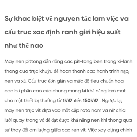
thế
nào
Sự khác biệt về nguyên tắc làm việc và
1.1
cấu trúc xác định ranh giới hiệu suất
So
sánh
như thế nào
cấu
trúc
Máy nén pittông dẫn động các pít-tông bên trong xi-lanh
cốt
thông qua trục khuỷu để hoàn thành các hành trình nạp,
lõi
nén và xả. Cấu trúc đơn giản và mức độ tiêu chuẩn hóa
2
Hiệu
các bộ phận cao của chúng mang lại khả năng làm mát
suất
cho một thiết bị thường từ
1kW đến 150kW
. Ngược lại,
sử
máy nén trục vít dựa vào một cặp rôto nam và nữ chia
dụng
lưới quay trong vỏ để đạt được khả năng nén khí thông qua
năng
sự thay đổi âm lượng giữa các ren vít. Việc xây dựng chính
lượng