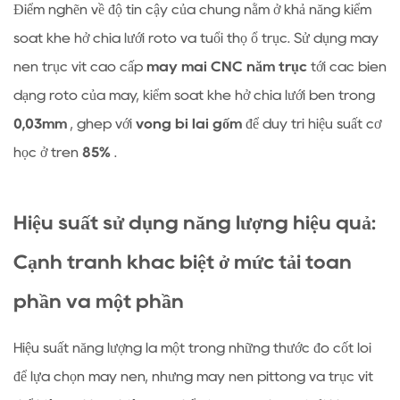
Điểm nghẽn về độ tin cậy của chúng nằm ở khả năng kiểm
chi
phí
soát khe hở chia lưới rôto và tuổi thọ ổ trục. Sử dụng máy
bảo
nén trục vít cao cấp
máy mài CNC năm trục
tới các biên
trì
dạng rôto của máy, kiểm soát khe hở chia lưới bên trong
mười
0,03mm
, ghép với
vòng bi lai gốm
để duy trì hiệu suất cơ
năm
học ở trên
85%
.
4
Các
kịch
Hiệu suất sử dụng năng lượng hiệu quả:
bản
áp
Cạnh tranh khác biệt ở mức tải toàn
dụng
phần và một phần
và
Ma
Hiệu suất năng lượng là một trong những thước đo cốt lõi
trận
quyết
để lựa chọn máy nén, nhưng máy nén pittông và trục vít
định