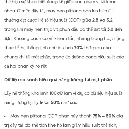
thể hiện sự khác biệt đáng kể giữa các phạm vi tải khác
lựa
nhau. Ở mức đầy tải, máy nén pittông bán kín hiện đại
chọn
thường đạt được Hệ số hiệu suất (COP) giữa
2,8 và 3,2
,
4.1
trong khi máy nén trục vít phun dầu có thể đạt tới
3,0 đến
Kịch
bản
3,5
. Khoảng cách có vẻ khiêm tốn, nhưng trong hoạt động
ứng
thực tế, hệ thống lạnh chi tiêu hơn
70%
thời gian của
dụng
chúng khi tải một phần, trong đó đường cong hiệu suất của
tối
cả hai phân kỳ rõ rệt.
ưu
cho
Dữ liệu so sánh hiệu quả năng lượng tải một phần
máy
nén
Lấy hệ thống kho lạnh 100kW làm ví dụ, đo dữ liệu hiệu suất
pittông
năng lượng tại
Tỷ lệ tải 50%
như sau:
4.2
Kịch
Máy nén pittông: COP phân hủy thành
75% – 80%
giá
bản
trị đầy tải, do thể tích khe hở làm giảm hiệu suất thể tích,