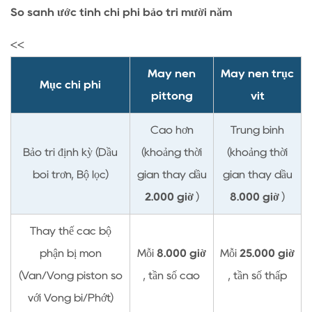
So sánh ước tính chi phí bảo trì mười năm
<<
Máy nén
Máy nén trục
Mục chi phí
pittông
vít
Cao hơn
Trung bình
Bảo trì định kỳ (Dầu
(khoảng thời
(khoảng thời
bôi trơn, Bộ lọc)
gian thay dầu
gian thay dầu
2.000 giờ
)
8.000 giờ
)
Thay thế các bộ
phận bị mòn
Mỗi
8.000 giờ
Mỗi
25.000 giờ
(Van/Vòng piston so
, tần số cao
, tần số thấp
với Vòng bi/Phớt)