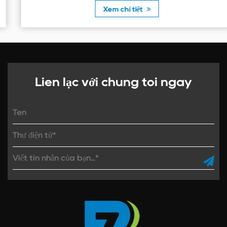
mỏ và tấm di chuyển đượ...
Xem chi tiết
Liên lạc với chúng tôi ngay