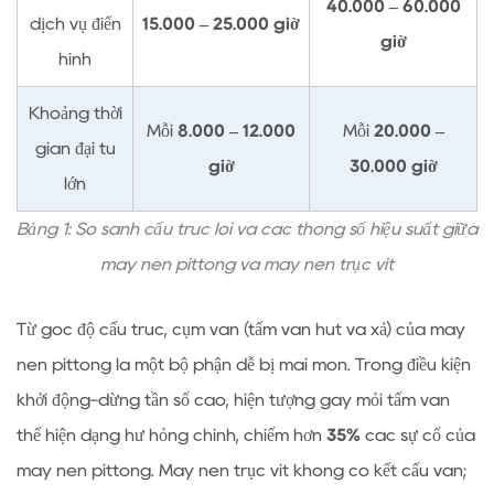
năng
40.000 – 60.000
dịch vụ điển
15.000 – 25.000 giờ
phục
giờ
hình
vụ:
Các
Khoảng thời
biến
Mỗi
8.000 – 12.000
Mỗi
20.000 –
gian đại tu
số
giờ
30.000 giờ
chính
lớn
cho
Bảng 1: So sánh cấu trúc lõi và các thông số hiệu suất giữa
hoạt
máy nén pittông và máy nén trục vít
động
dài
Từ góc độ cấu trúc, cụm van (tấm van hút và xả) của máy
hạn
3.1
nén pittông là một bộ phận dễ bị mài mòn. Trong điều kiện
So
khởi động-dừng tần số cao, hiện tượng gãy mỏi tấm van
sánh
thể hiện dạng hư hỏng chính, chiếm hơn
35%
các sự cố của
ước
máy nén pittông. Máy nén trục vít không có kết cấu van;
tính