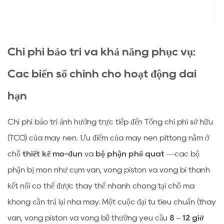
hành
nào
sẽ
hướng
Chi phí bảo trì và khả năng phục vụ:
dẫn
quyết
Các biến số chính cho hoạt động dài
định
hạn
lựa
chọn
Chi phí bảo trì ảnh hưởng trực tiếp đến Tổng chi phí sở hữu
của
bạn
(TCO) của máy nén. Ưu điểm của máy nén pittông nằm ở
chỗ
thiết kế mô-đun
và
bộ phận phổ quát
—các bộ
phận bị mòn như cụm van, vòng piston và vòng bi thanh
kết nối có thể được thay thế nhanh chóng tại chỗ mà
không cần trả lại nhà máy. Một cuộc đại tu tiêu chuẩn (thay
van, vòng piston và vòng bi) thường yêu cầu
8 – 12 giờ