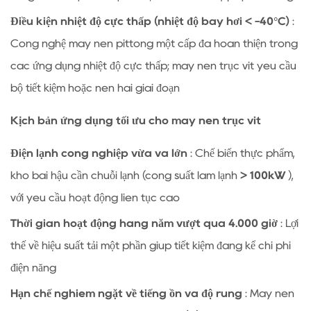
Điều kiện nhiệt độ cực thấp (nhiệt độ bay hơi < -40°C)
:
Công nghệ máy nén pittông một cấp đã hoàn thiện trong
các ứng dụng nhiệt độ cực thấp; máy nén trục vít yêu cầu
bộ tiết kiệm hoặc nén hai giai đoạn
Kịch bản ứng dụng tối ưu cho máy nén trục vít
Điện lạnh công nghiệp vừa và lớn
: Chế biến thực phẩm,
kho bãi hậu cần chuỗi lạnh (công suất làm lạnh
> 100kW
),
với yêu cầu hoạt động liên tục cao
Thời gian hoạt động hàng năm vượt quá 4.000 giờ
: Lợi
thế về hiệu suất tải một phần giúp tiết kiệm đáng kể chi phí
điện năng
Hạn chế nghiêm ngặt về tiếng ồn và độ rung
: Máy nén