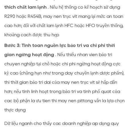
thích chất làm lạnh
. Nếu hệ thống có kế hoạch sử dụng
R290 hoặc R454B, máy nén trục vít mang lại mức an toàn
cao hơn; đối với chất làm lạnh HFC hoặc HFO truyền thống,
khoảng cách được thu hẹp
Bước 3: Tính toán nguồn lực bảo trì và chi phí thời
gian ngừng hoạt động
. Nếu thiếu nhân viên bảo trì
chuyên nghiệp tại chỗ hoặc chi phí ngừng hoạt động cực
kỳ cao (chẳng hạn như trong dây chuyền lạnh dược phẩm),
thì thời gian bảo trì dài của máy nén trục vít sẽ hấp dẫn
hơn; nếu tính linh hoạt trong bảo trì và tính phổ quát của
các bộ phận là ưu tiên thì máy nén pittông vẫn là lựa chọn
thực dụng
Dữ liệu ngành cho thấy các doanh nghiệp áp dụng quy