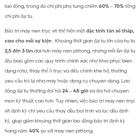
lao động, trong đó chi phí phụ tùng chiếm
60% – 70%
tổng
chi phí đại tu.
Bảo trì máy nén trục vít thể hiện một
đặc tính tần số thấp,
cao cho mỗi sự kiện
. Khoảng thời gian đại tu lớn của họ là
2,5 đến 3 lần
dài hơn máy nén pittông, nhưng mỗi lần đại tu
đều bao gồm các quy trình chính xác như khôi phục biên
dạng rôto, thay thế ổ trục và điều chỉnh khe hở, thường
yêu cầu trả lại nhà máy hoặc dụng cụ chuyên dụng. Lao
động đại tu thường đòi hỏi
24 – 48 giờ
và đòi hỏi chuyên
môn kỹ thuật cao hơn. Tuy nhiên, việc bảo trì máy nén trục
vít định kỳ chỉ yêu cầu thay dầu bôi trơn và lọc dầu định
kỳ, giúp giảm khoảng thời gian lao động bảo trì định kỳ
hàng năm.
40%
so với máy nén pittông.