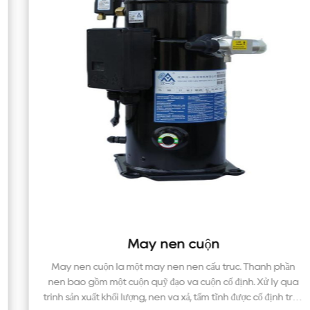
Máy nén cuộn
Máy nén cuộn là một máy nén nén cấu trúc. Thành phần
nén bao gồm một cuộn quỹ đạo và cuộn cố định. Xử lý quá
trình sản xuất khối lượng, nén và xả, tấm tĩnh được cố định trên