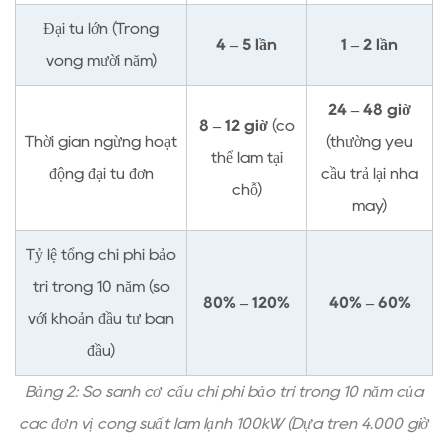
Đại tu lớn (Trong
4 – 5 lần
1 – 2 lần
vòng mười năm)
24 – 48 giờ
8 – 12 giờ
(có
Thời gian ngừng hoạt
(thường yêu
thể làm tại
động đại tu đơn
cầu trả lại nhà
chỗ)
máy)
Tỷ lệ tổng chi phí bảo
trì trong 10 năm (so
80% – 120%
40% – 60%
với khoản đầu tư ban
đầu)
Bảng 2: So sánh cơ cấu chi phí bảo trì trong 10 năm của
các đơn vị công suất làm lạnh 100kW (Dựa trên 4.000 giờ