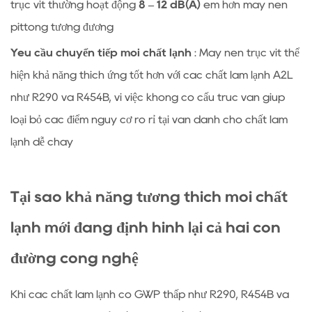
trục vít thường hoạt động
8 – 12 dB(A)
êm hơn máy nén
pittông tương đương
Yêu cầu chuyển tiếp môi chất lạnh
: Máy nén trục vít thể
hiện khả năng thích ứng tốt hơn với các chất làm lạnh A2L
như R290 và R454B, vì việc không có cấu trúc van giúp
loại bỏ các điểm nguy cơ rò rỉ tại van dành cho chất làm
lạnh dễ cháy
Tại sao khả năng tương thích môi chất
lạnh mới đang định hình lại cả hai con
đường công nghệ
Khi các chất làm lạnh có GWP thấp như R290, R454B và