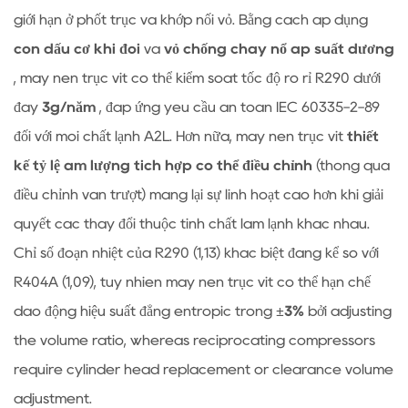
giới hạn ở phốt trục và khớp nối vỏ. Bằng cách áp dụng
con dấu cơ khí đôi
và
vỏ chống cháy nổ áp suất dương
, máy nén trục vít có thể kiểm soát tốc độ rò rỉ R290 dưới
đây
3g/năm
, đáp ứng yêu cầu an toàn IEC 60335-2-89
đối với môi chất lạnh A2L. Hơn nữa, máy nén trục vít
thiết
kế tỷ lệ âm lượng tích hợp có thể điều chỉnh
(thông qua
điều chỉnh van trượt) mang lại sự linh hoạt cao hơn khi giải
quyết các thay đổi thuộc tính chất làm lạnh khác nhau.
Chỉ số đoạn nhiệt của R290 (1,13) khác biệt đáng kể so với
R404A (1,09), tuy nhiên máy nén trục vít có thể hạn chế
dao động hiệu suất đẳng entropic trong
±3%
bởi adjusting
the volume ratio, whereas reciprocating compressors
require cylinder head replacement or clearance volume
adjustment.