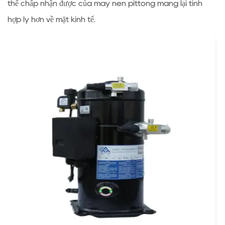
thể chấp nhận được của máy nén pittông mang lại tính
chất
hợp lý hơn về mặt kinh tế.
lạnh
mới
đang
định
hình
lại
cả
hai
con
đường
công
nghệ
6
Khung
thực