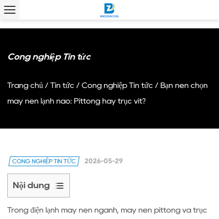
Công nghiệp Tin tức
Trang chủ
/
Tin tức
/
Công nghiệp Tin tức
/
Bạn nên chọn
máy nén lạnh nào: Pittông hay trục vít?
2026-05-29
CÔNG NGHIỆP TIN TỨC
Nội dung
1
Trong điện lạnh
máy nén
ngành, máy nén pittông và trục
Sự