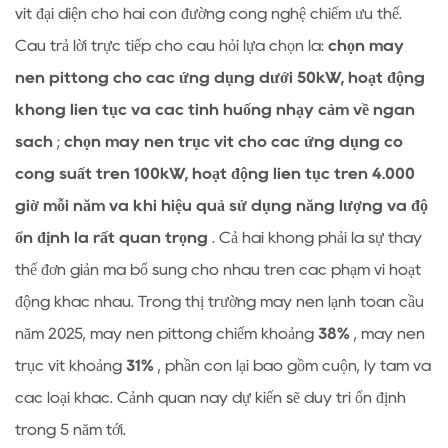
khác
vít đại diện cho hai con đường công nghệ chiếm ưu thế.
biệt
Câu trả lời trực tiếp cho câu hỏi lựa chọn là:
chọn máy
về
nén pittông cho các ứng dụng dưới 50kW, hoạt động
nguyên
không liên tục và các tình huống nhạy cảm về ngân
tắc
sách
;
chọn máy nén trục vít cho các ứng dụng có
làm
công suất trên 100kW, hoạt động liên tục trên 4.000
việc
và
giờ mỗi năm và khi hiệu quả sử dụng năng lượng và độ
cấu
ổn định là rất quan trọng
. Cả hai không phải là sự thay
trúc
thế đơn giản mà bổ sung cho nhau trên các phạm vi hoạt
xác
động khác nhau. Trong thị trường máy nén lạnh toàn cầu
định
năm 2025, máy nén pittông chiếm khoảng
38%
, máy nén
ranh
giới
trục vít khoảng
31%
, phần còn lại bao gồm cuộn, ly tâm và
hiệu
các loại khác. Cảnh quan này dự kiến ​​sẽ duy trì ổn định
suất
trong 5 năm tới.
như