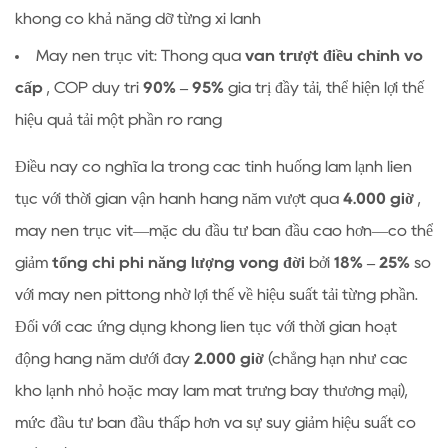
ứng
không có khả năng dỡ từng xi lanh
dụng
Máy nén trục vít: Thông qua
van trượt điều chỉnh vô
tối
cấp
, COP duy trì
90% – 95%
giá trị đầy tải, thể hiện lợi thế
ưu
cho
hiệu quả tải một phần rõ ràng
máy
Điều này có nghĩa là trong các tình huống làm lạnh liên
nén
trục
tục với thời gian vận hành hàng năm vượt quá
4.000 giờ
,
vít
máy nén trục vít—mặc dù đầu tư ban đầu cao hơn—có thể
5
giảm
tổng chi phí năng lượng vòng đời
bởi
18% – 25%
so
Tại
với máy nén pittông nhờ lợi thế về hiệu suất tải từng phần.
sao
Đối với các ứng dụng không liên tục với thời gian hoạt
khả
động hàng năm dưới đây
năng
2.000 giờ
(chẳng hạn như các
tương
kho lạnh nhỏ hoặc máy làm mát trưng bày thương mại),
thích
mức đầu tư ban đầu thấp hơn và sự suy giảm hiệu suất có
môi