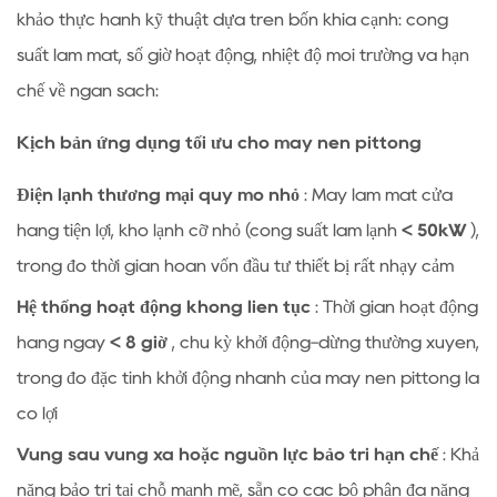
khảo thực hành kỹ thuật dựa trên bốn khía cạnh: công
suất làm mát, số giờ hoạt động, nhiệt độ môi trường và hạn
chế về ngân sách:
Kịch bản ứng dụng tối ưu cho máy nén pittông
Điện lạnh thương mại quy mô nhỏ
: Máy làm mát cửa
hàng tiện lợi, kho lạnh cỡ nhỏ (công suất làm lạnh
< 50kW
),
trong đó thời gian hoàn vốn đầu tư thiết bị rất nhạy cảm
Hệ thống hoạt động không liên tục
: Thời gian hoạt động
hàng ngày
< 8 giờ
, chu kỳ khởi động-dừng thường xuyên,
trong đó đặc tính khởi động nhanh của máy nén pittông là
có lợi
Vùng sâu vùng xa hoặc nguồn lực bảo trì hạn chế
: Khả
năng bảo trì tại chỗ mạnh mẽ, sẵn có các bộ phận đa năng