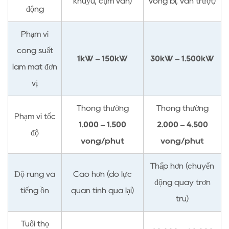
khuỷu, cụm van)
vòng bi, van trượt)
so
động
sánh
Phạm vi
hiệu
công suất
quả
1kW – 150kW
30kW – 1.500kW
năng
làm mát đơn
lượng
vị
tải
một
Thông thường
Thông thường
Phạm vi tốc
phần
1.000 – 1.500
2.000 – 4.500
độ
3
vòng/phút
vòng/phút
Chi
phí
Thấp hơn (chuyển
Độ rung và
Cao hơn (do lực
bảo
động quay trơn
trì
tiếng ồn
quán tính qua lại)
tru)
và
khả
Tuổi thọ