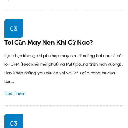
03
Tôi Cần Máy Nén Khí Cỡ Nào?
Lựa chọn không khí phù hợp máy nén đi xuống hai con số cốt
lõi: CFM (feet khối mỗi phút) và PSI ( pound trên inch vuông) .
Hãy khớp những yêu cầu đó với yêu cầu của công cụ của
bạn...
Đọc Thêm
03