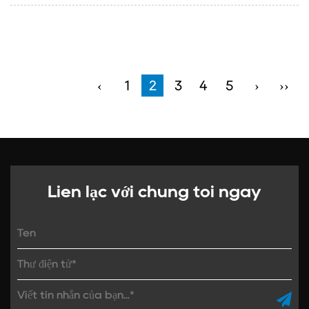
‹
1
2
3
4
5
›
››
Liên lạc với chúng tôi ngay