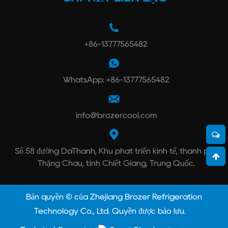
+86-13777565482
WhatsApp: +86-13777565482
info@brozercool.com
Số 58 đường DaThành, Khu phát triển kinh tế, thành phố
Thặng Châu, tỉnh Chiết Giang, Trung Quốc.
Bản quyền © của Zhejiang Brozer Refrigeration
Technology Co., Ltd. Quyền được bảo lưu.