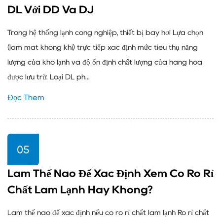
DL Với DD Và DJ
Trong hệ thống lạnh công nghiệp, thiết bị bay hơi Lựa chọn
(làm mát không khí) trực tiếp xác định mức tiêu thụ năng
lượng của kho lạnh và độ ổn định chất lượng của hàng hóa
được lưu trữ. Loại DL ph...
Đọc Thêm
05
Làm Thế Nào Để Xác Định Xem Có Rò Rỉ
Chất Làm Lạnh Hay Không?
Làm thế nào để xác định nếu có rò rỉ chất làm lạnh Rò rỉ chất